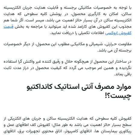
با توجه به خصوصیات مکانیکی برجسته و قابلیت هدایت جریان الکتریسیته
ساکن، امکان به کارگیری محصول، در پوشش کلیه سطوحی که هدایت
الکتریسیته ساکن در آن بسیار حائز اهمیت می باشد، میسر است. اگر شما هم
مجذوب این کفپوش های کارامد شده اید میتوانید با مراجعه به بخش
قیمت
کفپوش اپوکسی
اطلاعات تکمیلی را دریافت نمایید
.
مقاومت حـرارتی، شیمیائی و مکانیکـی مطلوب این محصول، از دیگر خصوصیات
برجسته آن می باشد
.
در ساختار این محصول از هیچگونه حلال و رقیق کننده غیر واکنش گرا استفاده
نگردیده و همین امر موجب می گردد که کیفیت محصول در دراز مدت ثابت
باقی بماند
.
موارد مصرف آنتی استاتیک کانداکتیو
چیست؟
!
کفپوش کلیه سطوحی که هدایت الکتریسیته ساکن و جریان های الکتریکی از
سطح بسیار حائز اهمیت می باشد به طور مثال: کفپوش کف اطاقهای عمل و
ریکاوری بیمارستان ها، اتاقهای کامپیوتر، اتاق محتوی تجهیزات برق، اتاقهای