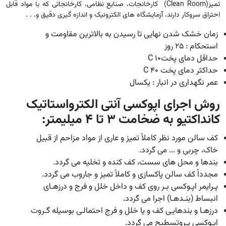
تمیز
(Clean Room)
کارخانجات، صنایع نظامی، کارخانجاتی که با مواد قابل
احتراق سروکار دارند، آزمایشگاه های الکترونیک و اندازه گیری دقیق و
. . .
زمان خشک شدن نهایی تا رسیدن به بالاترین مقاومت و
استحکام : 25 روز
حداقل دمای پخت
C 10
حداکثر دمای پخت
C 40
عمر نگهداری در انبار : یکسال
روش اجرای اپوکسی آنتی الکترواستاتیک
کانداکتیو به ضخامت 3 تا 4 میلیمتر
:
کف سالن مورد نظر کاملاً تمیز و عاری از مواد مزاحم از قبیل
خاک، چربی و ... می گردد
.
بندها و محل های سست، کف کنده و تخلیه می گردد
.
مجدداً کف سالن پاکسازی و کاملاً تمیز و جاروب می گردد
.
پـرایمر اپـوکسی بـر روی کف و داخل خلل و فرج و درزهـای
انبساط (بنـدهـا) اجرا می گردد
.
درزهـا و بندهایـی کف و یا خلل و فرج احتمالـی بوسیله گـروت
اپـوکسی پـروتسطیح می گردد
.