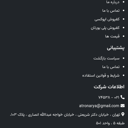
درباره ما
تماس با ما
کفپوش اپوکسی
کفپوش پلی یورتان
قیمت ها
پشتیبانی
سیاست بازگشت
تماس با ما
شرایط و قوانین استفاده
اطلاعات شرکت
021 - 74538
atronarya@gmail.com
تهران ، خیابان دکتر شریعتی ، خیابان خواجه عبداالله انصاری ، پلاک 103،
طبقه 5 ، واحد 501